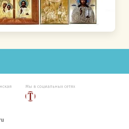
янская
Мы в социальных сетях
ru