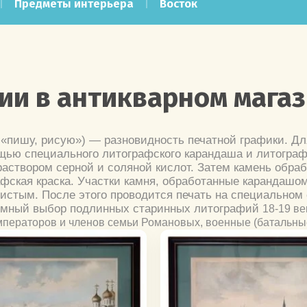
Предметы интерьера
Восток
и в антикварном магаз
φω «пишу, рисую») — разновидность печатной графики. Д
щью специального литографского карандаша и литограф
аствором серной и соляной кислот. Затем камень обраб
фская краска. Участки камня, обработанные карандашом
чистым. После этого проводится печать на специальном 
громный выбор подлинных старинных литографий
18-19 ве
мператоров и членов семьи Романовых, военные (батальные