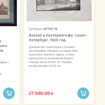
Артикул:
АЛ150-16
Вокзал в Екатерингофе. Санкт-
Петербург. 1826 год.
с
него
Данный лист выполнен в технике
я.
литографии. Рисунок на камне был
выполнен пером и тушью, оттиск
напечатан на веленевой бумаге.
Размер листа 35х50 см. Размер
афии с
изображения 22х33 см.
ер
27 500.00