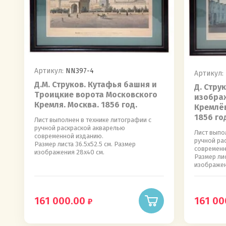
Артикул:
NN397-4
Артикул:
Д.М. Струков. Кутафья башня и
Д. Стру
Троицкие ворота Московского
изобра
Кремля. Москва. 1856 год.
Кремлёв
1856 го
Лист выполнен в технике литографии с
ручной раскраской акварелью
Лист выпо
современной изданию.
ручной ра
Размер листа 36.5х52.5 см. Размер
современн
изображения 28х40 см.
Размер лис
изображен
161 000.00
161 00