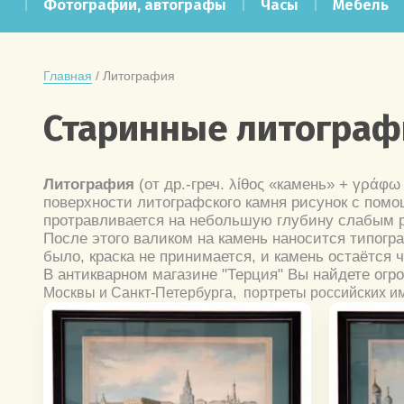
Фотографии, автографы
Часы
Мебель
Главная
 / Литография
Старинные литографи
Литография
(от др.-греч. λίθος «камень» + γρά
поверхности литографского камня рисунок с помо
протравливается на небольшую глубину слабым р
После этого валиком на камень наносится типогра
было, краска не принимается, и камень остаётся 
В антикварном магазине "Терция" Вы найдете о
Москвы и Санкт-Петербурга, портреты российских и