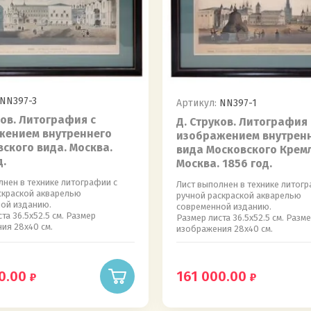
NN397-3
Артикул:
NN397-1
ков. Литография с
Д. Струков. Литография 
жением внутреннего
изображением внутрен
ского вида. Москва.
вида Московского Кремл
д.
Москва. 1856 год.
лнен в технике литографии с
Лист выполнен в технике литогр
скраской акварелью
ручной раскраской акварелью
ой изданию.
современной изданию.
та 36.5х52.5 см. Размер
Размер листа 36.5х52.5 см. Разм
ия 28х40 см.
изображения 28х40 см.
0.00
161 000.00