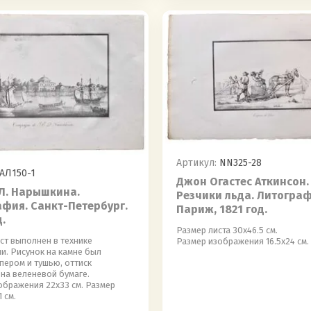
Артикул:
NN325-28
АЛ150-1
Джон Огастес Аткинсон.
Л. Нарышкина.
Резчики льда. Литограф
фия. Санкт-Петербург.
Париж, 1821 год.
д.
Размер листа 30х46.5 см.
ст выполнен в технике
Размер изображения 16.5х24 см.
и. Рисунок на камне был
пером и тушью, оттиск
 на веленевой бумаге.
ображения 22х33 см. Размер
1 см.