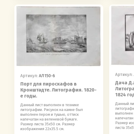
Артикул:
Артикул:
АЛ150-6
Дача Д.
Порт для пироскафов в
Литогра
Кронштадте. Литография. 1820-
1824 го
е годы.
Данный ли
Данный лист выполнен в технике
литографи
литографии. Рисунок на камне был
выполнен 
выполнен пером и тушью, оттиск
напечатан
напечатан на веленевой бумаге.
Размер из
Размер листа 35х50 см. Размер
листа 35х5
изображения 22х35.5 см.