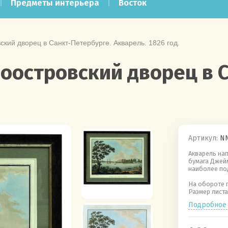
Предметы интерьера
Восток
ский дворец в Санкт-Петербурге. Акварель. 1826 год.
ноостровский дворец в 
Артикул:
NN
Акварель нап
бумага Джейм
наиболее по
На обороте 
Размер листа 
Подробное