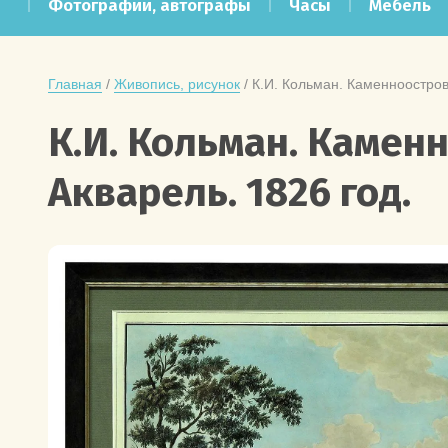
Фотографии, автографы
Часы
Мебель
Главная
 / 
Живопись, рисунок
 / К.И. Кольман. Каменноостров
К.И. Кольман. Камен
Акварель. 1826 год.